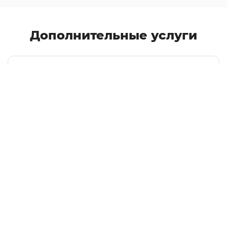
Дополнительные услуги
Презентация (PPT, PPS, Prezi)
Все услуги
Остались вопросы?