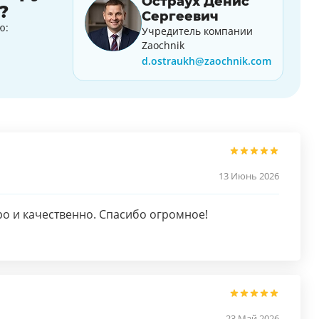
Остраух Денис
?
Сергеевич
ю:
Учредитель компании
Zaochnik
d.ostraukh@zaochnik.com
13 Июнь 2026
о и качественно. Спасибо огромное!
23 Май 2026